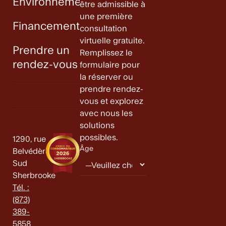
Environnement
être admissible à
une première
Financement
consultation
virtuelle gratuite.
Prendre un
Remplissez le
rendez-vous
formulaire pour
la réserver ou
prendre rendez-
vous et explorez
avec nous les
solutions
possibles.
1290, rue
Âge
Belvédère
Sud
Sherbrooke
Tél. :
(873)
389-
5858