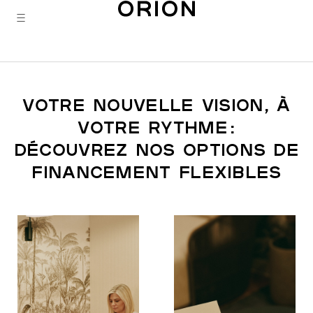
Centre d’excellence en
Aller
CHIRURGIE DE correction de la
au
vue au laser
contenu
Votre nouvelle vision, à
votre rythme :
découvrez nos options de
financement flexibles